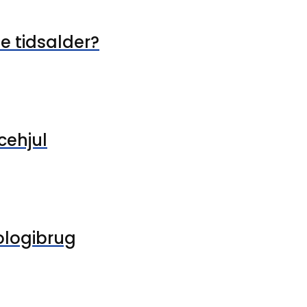
le tidsalder?
cehjul
ologibrug