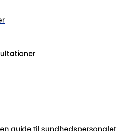
er
ultationer
 en guide til sundhedspersonalet