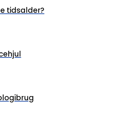
le tidsalder?
cehjul
ologibrug