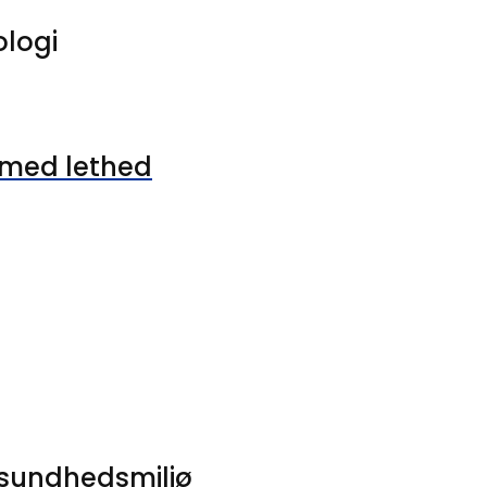
ologi
 med lethed
t sundhedsmiljø