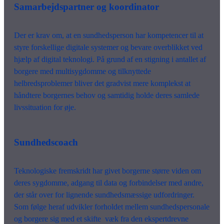
Samarbejdspartner og koordinator
Der er krav om, at en sundhedsperson har kompetencer til at
styre forskellige digitale systemer og bevare overblikket ved
hjælp af digital teknologi. På grund af en stigning i antallet af
borgere med multisygdomme og tilknyttede
helbredsproblemer bliver det gradvist mere komplekst at
håndtere borgernes behov og samtidig holde deres samlede
livssituation for øje.
Sundhedscoach
Teknologiske fremskridt har givet borgerne større viden om
deres sygdomme, adgang til data og forbindelser med andre,
der står over for lignende sundhedsmæssige udfordringer.
Som følge heraf udvikler forholdet mellem sundhedspersonale
og borgere sig med et skifte væk fra den ekspertdrevne