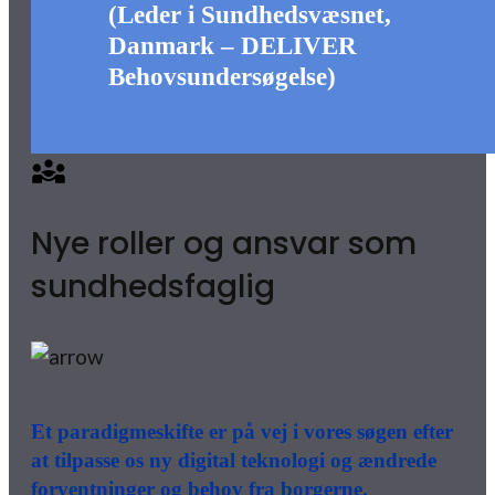
(Leder i Sundhedsvæsnet,
Danmark – DELIVER
Behovsundersøgelse)
Nye roller og ansvar som
sundhedsfaglig
Et paradigmeskifte er på vej i vores søgen efter
at tilpasse os ny digital teknologi og ændrede
forventninger og behov fra borgerne.