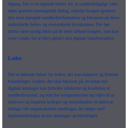
tilgang. Der er et stigende behov for, at sundhedsfaglige yder
støtte gennem meningsfuld dialog, vejleder borgere gennem
den store mængde sundhedsinformation og fokuserer på deres
individuelle behov og overordnede livssituation. Der bør
derfor være særlig fokus på de mest sårbare borgere, som kan
være i risiko for at blive glemt i den digitale transformation.
Leder
Der er løbende behov for ledere, der kan inspirere og fremme
forandringer. Ledere, der skal fokusere på, hvordan nye
digitale løsninger kan forbedre ydelserne og kvaliteten af
sundhedsvæsnet, og som har kompetencerne og viljen til at
motivere og inspirere kolleger og medarbejdere til aktivt at
deltage i de organisatoriske ændringer, der følger med
implementeringen af nye løsninger og teknologier.