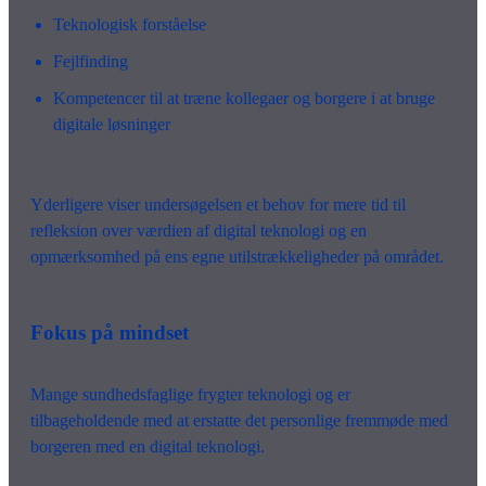
Teknologisk forståelse
Fejlfinding
Kompetencer til at træne kollegaer og borgere i at bruge
digitale løsninger
Yderligere viser undersøgelsen et behov for mere tid til
refleksion over værdien af digital teknologi og en
opmærksomhed på ens egne utilstrækkeligheder på området.
Fokus på mindset
Mange sundhedsfaglige frygter teknologi og er
tilbageholdende med at erstatte det personlige fremmøde med
borgeren med en digital teknologi.