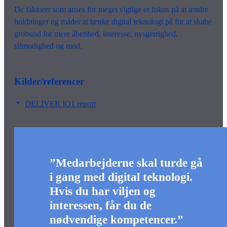
De faktorer som anses for meget vigtige er fokus på at ændre
holdninger og måder at tænke digital teknologi på for at skabe
grobund for mere åbenhed, interesse, nysgerrighed,
tålmodighed og mod.
Kilder/referencer
DELIVER IO1 report
”Medarbejderne skal turde gå
i gang med digital teknologi.
Hvis du har viljen og
interessen, får du de
nødvendige kompetencer.”