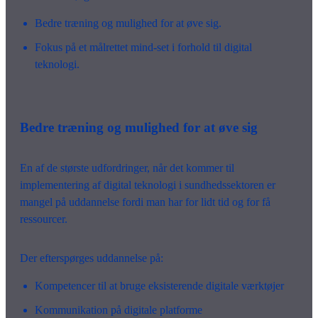
Bedre træning og mulighed for at øve sig.
Fokus på et målrettet mind-set i forhold til digital
teknologi.
Bedre træning og mulighed for at øve sig
En af de største udfordringer, når det kommer til
implementering af digital teknologi i sundhedssektoren er
mangel på uddannelse fordi man har for lidt tid og for få
ressourcer.
Der efterspørges uddannelse på:
Kompetencer til at bruge eksisterende digitale værktøjer
Kommunikation på digitale platforme