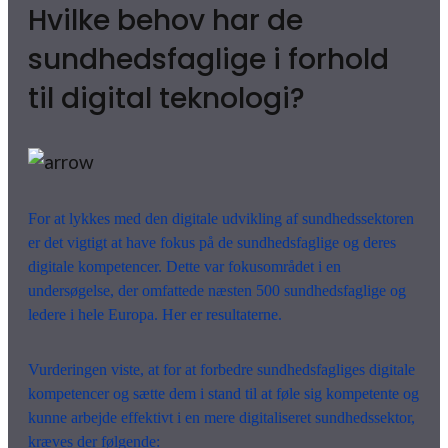
Hvilke behov har de
sundhedsfaglige i forhold
til digital teknologi?
For at lykkes med den digitale udvikling af sundhedssektoren
er det vigtigt at have fokus på de sundhedsfaglige og deres
digitale kompetencer. Dette var fokusområdet i en
undersøgelse, der omfattede næsten 500 sundhedsfaglige og
ledere i hele Europa. Her er resultaterne.
Vurderingen viste, at for at forbedre sundhedsfagliges digitale
kompetencer og sætte dem i stand til at føle sig kompetente og
kunne arbejde effektivt i en mere digitaliseret sundhedssektor,
kræves der følgende: