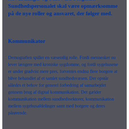
Sundhedspersonalet skal være opmærksomme
på de nye roller og ansvaret, der følger med.
Kommunikator
Demografien spiller en væsentlig rolle. Fordi mennesker nu
lever længere med kroniske sygdomme, og fordi sygehusene
er under gradvist mere pres, forventes endnu flere borgere at
blive behandlet af et samlet sundhedsvæsen. Der opstår
således et behov for generel forbedring af samarbejdet
gennem brug af digital kommunikation. Det gælder
kommunikation mellem sundhedssektorer, kommunikation
mellem sygehusafdelinger samt med borgere og deres
pårørende.