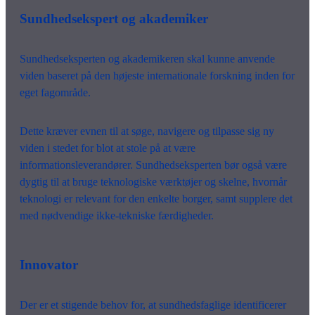
Sundhedsekspert og akademiker
Sundhedseksperten og akademikeren skal kunne anvende
viden baseret på den højeste internationale forskning inden for
eget fagområde.
Dette kræver evnen til at søge, navigere og tilpasse sig ny
viden i stedet for blot at stole på at være
informationsleverandører. Sundhedseksperten bør også være
dygtig til at bruge teknologiske værktøjer og skelne, hvornår
teknologi er relevant for den enkelte borger, samt supplere det
med nødvendige ikke-tekniske færdigheder.
Innovator
Der er et stigende behov for, at sundhedsfaglige identificerer