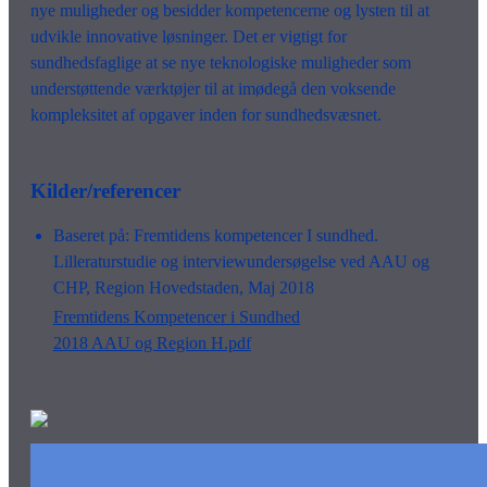
nye muligheder og besidder kompetencerne og lysten til at
udvikle innovative løsninger. Det er vigtigt for
sundhedsfaglige at se nye teknologiske muligheder som
understøttende værktøjer til at imødegå den voksende
kompleksitet af opgaver inden for sundhedsvæsnet.
Kilder/referencer
Baseret på: Fremtidens kompetencer I sundhed.
Lilleraturstudie og interviewundersøgelse ved AAU og
CHP, Region Hovedstaden, Maj 2018
Fremtidens Kompetencer i Sundhed
2018 AAU og Region H.pdf