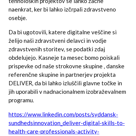
tehnoloških projektov se lahko začne
naenkrat, ker bi lahko izčrpali zdravstveno
osebje.
Da bi ugotovili, katere digitalne veščine si
želijo naši zdravstveni delavci in vodje
zdravstvenih storitev, se podatki zdaj
obdelujejo. Kasneje ta mesec bomo poiskali
prispevke od naše strokovne skupine , danske
referenčne skupine in partnerjev projekta
DELIVER, da bi lahko izluščili glavne točke in
jih uporabili v nadnacionalnem izobraževalnem
programu.
https://www.linkedin.com/posts/syddansk-
sundhedsinnovation_deliver-digital-skills-to-
health-care-professionals-activity-