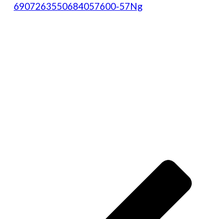
6907263550684057600-57Ng
Post
navigation