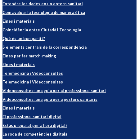
Entendre les dades en un entorn sanitari
Com avaluar la tecnologia de manera ètica
Eines i materials
Coincidència entre Ciutadà i Tecnologia
Què és un bon partit?
5 elements centrals de la correspondència
Eines per fer match-making
Eines i materials
Telemedicina i Videoconsultes
Telemedicina i Videoconsultes
Videoconsultes: una guia per al professional sanitari
Videoconsultes: una guia per a gestors sanitaris
Eines i materials
El professional sanitari digital
Estàs preparat per a l'era digital?
La roda de competències digitals