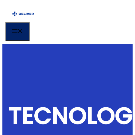
Vés
al
contingut
Menu
TECNOLOG